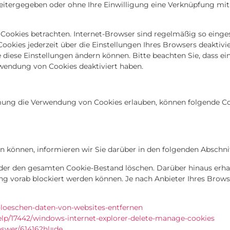
 weitergegeben oder ohne Ihre Einwilligung eine Verknüpfung 
ookies betrachten. Internet-Browser sind regelmäßig so eingest
kies jederzeit über die Einstellungen Ihres Browsers deaktivie
e diese Einstellungen ändern können. Bitte beachten Sie, dass e
rwendung von Cookies deaktiviert haben.
mung die Verwendung von Cookies erlauben, können folgende C
 können, informieren wir Sie darüber in den folgenden Abschni
oder den gesamten Cookie-Bestand löschen. Darüber hinaus erha
ng vorab blockiert werden können. Je nach Anbieter Ihres Brows
s-loeschen-daten-von-websites-entfernen
elp/17442/windows-internet-explorer-delete-manage-cookies
nswer/61416?hl=de