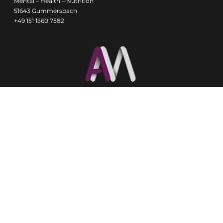
Mental – Health – Nutrition
51643 Gummersbach
+49 151 1560 7582